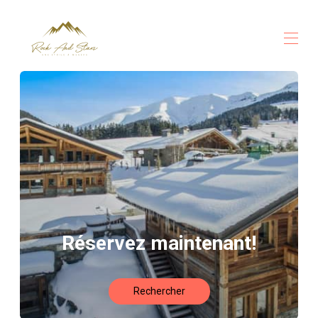
Accueil
Toutes les propriétés
▾
Le Chalet Stars
Le Chalet Rock
Votre Conciergerie 5 étoiles
Activités
Megève
Plans
Réservez maintenant!
Rechercher